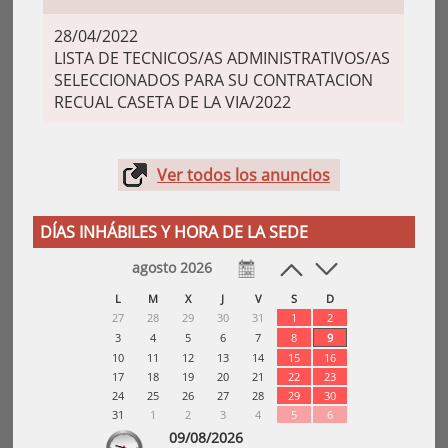
28/04/2022
LISTA DE TECNICOS/AS ADMINISTRATIVOS/AS
SELECCIONADOS PARA SU CONTRATACION
RECUAL CASETA DE LA VIA/2022
Ver todos los anuncios
DÍAS INHÁBILES Y HORA DE LA SEDE
agosto 2026
L
M
X
J
V
S
D
27
28
29
30
31
1
2
3
4
5
6
7
8
9
10
11
12
13
14
15
16
17
18
19
20
21
22
23
24
25
26
27
28
29
30
31
1
2
3
4
5
6
09/08/2026